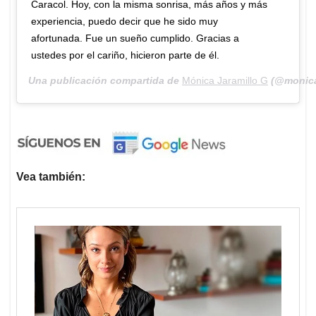
Caracol. Hoy, con la misma sonrisa, más años y más
experiencia, puedo decir que he sido muy
afortunada. Fue un sueño cumplido. Gracias a
ustedes por el cariño, hicieron parte de él.
Una publicación compartida de
Mónica Jaramillo G
(@monicaj
Vea también: