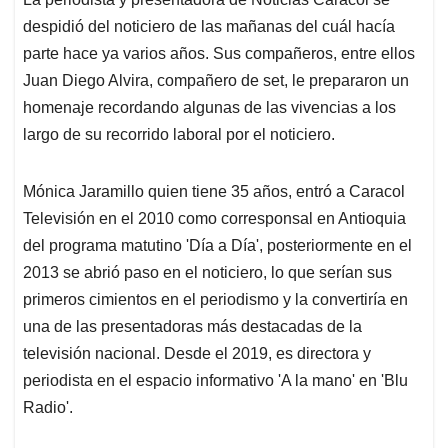
s
b
e
l
a
despidió del noticiero de las mañanas del cuál hacía
A
o
d
d
p
o
I
s
parte hace ya varios años. Sus compañeros, entre ellos
p
k
n
Juan Diego Alvira, compañero de set, le prepararon un
homenaje recordando algunas de las vivencias a los
largo de su recorrido laboral por el noticiero.
Mónica Jaramillo quien tiene 35 años, entró a Caracol
Televisión en el 2010 como corresponsal en Antioquia
del programa matutino 'Día a Día', posteriormente en el
2013 se abrió paso en el noticiero, lo que serían sus
primeros cimientos en el periodismo y la convertiría en
una de las presentadoras más destacadas de la
televisión nacional. Desde el 2019, es directora y
periodista en el espacio informativo 'A la mano' en 'Blu
Radio'.