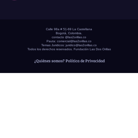
Calle 98a # 51-69 La Castellana
Bogotá, Colombia.
contacto @las2orillas.co
Pauta:
comercial@las2orillas.co
Temas Juridicos:
juridico@las2orillas.co
Todos los derechos reservados. Fundación Las Dos Orillas
¿Quiénes somos?
Política de Privacidad