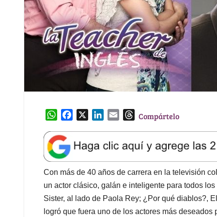
W
F
X
L
E
T
Compártelo
h
a
i
m
h
a
c
n
a
r
t
e
k
i
e
s
b
e
l
a
A
o
d
d
Con más de 40 años de carrera en la televisión co
p
o
I
s
un actor clásico, galán e inteligente para todos l
p
k
n
Sister, al lado de Paola Rey; ¿Por qué diablos?, E
logró que fuera uno de los actores más deseados 