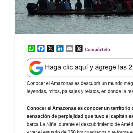
W
F
X
L
E
T
Compártelo
h
a
i
m
h
a
c
n
a
r
t
e
k
i
e
s
b
e
l
a
A
o
d
d
Conocer el Amazonas es descubrir un mundo mágico
p
o
I
s
leyendas, mitos, paisajes y relatos, en donde la r
p
k
n
Conocer el Amazonas es conocer un territorio q
sensación de perplejidad que tuvo el capitán 
barca La Niña, durante el descubrimiento de Améri
y ver el estuario de 250 km cuadrados que forma