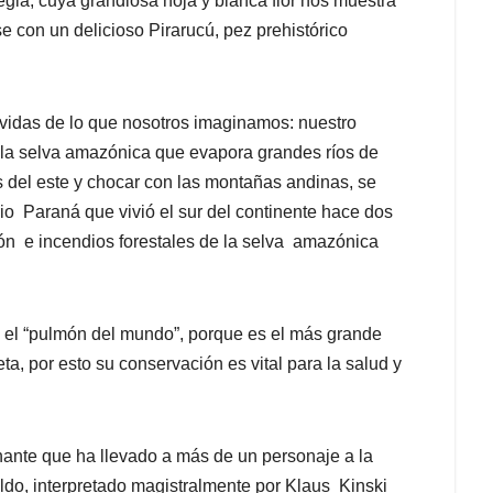
Regia, cuya grandiosa hoja y blanca flor nos muestra
rse con un delicioso Pirarucú, pez prehistórico
vidas de lo que nosotros imaginamos: nuestro
 la selva amazónica que evapora grandes ríos de
s del este y chocar con las montañas andinas, se
rio Paraná que vivió el sur del continente hace dos
ción e incendios forestales de la selva amazónica
 el “pulmón del mundo”, porque es el más grande
a, por esto su conservación es vital para la salud y
nte que ha llevado a más de un personaje a la
aldo, interpretado magistralmente por Klaus Kinski