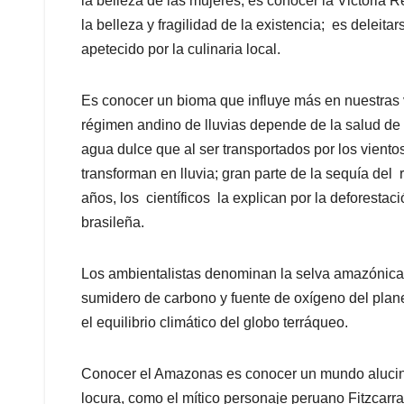
la belleza de las mujeres; es conocer la Victoria 
la belleza y fragilidad de la existencia; es deleita
apetecido por la culinaria local.
Es conocer un bioma que influye más en nuestras 
régimen andino de lluvias depende de la salud de
agua dulce que al ser transportados por los viento
transforman en lluvia; gran parte de la sequía del 
años, los científicos la explican por la deforesta
brasileña.
Los ambientalistas denominan la selva amazónica
sumidero de carbono y fuente de oxígeno del planet
el equilibrio climático del globo terráqueo.
Conocer el Amazonas es conocer un mundo alucina
locura, como el mítico personaje peruano Fitzcarr