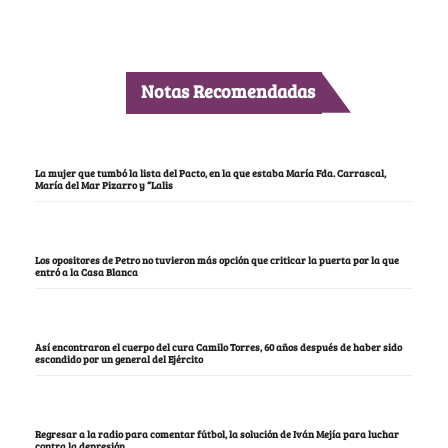
Notas Recomendadas
La mujer que tumbó la lista del Pacto, en la que estaba María Fda. Carrascal,
María del Mar Pizarro y “Lalis
Los opositores de Petro no tuvieron más opción que criticar la puerta por la que
entró a la Casa Blanca
Así encontraron el cuerpo del cura Camilo Torres, 60 años después de haber sido
escondido por un general del Ejército
Regresar a la radio para comentar fútbol, la solución de Iván Mejía para luchar
contra la depresión