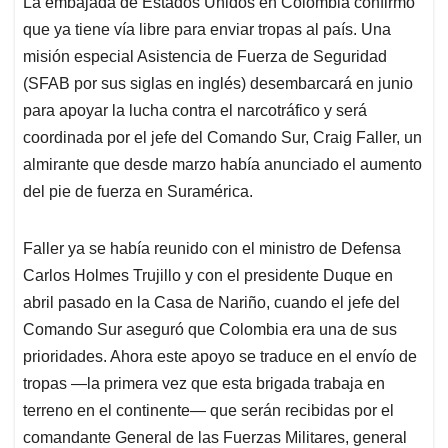
La embajada de Estados Unidos en Colombia confirmó
s
b
e
l
a
que ya tiene vía libre para enviar tropas al país. Una
A
o
d
d
p
o
I
s
misión especial Asistencia de Fuerza de Seguridad
p
k
n
(SFAB por sus siglas en inglés) desembarcará en junio
para apoyar la lucha contra el narcotráfico y será
coordinada por el jefe del Comando Sur, Craig Faller, un
almirante que desde marzo había anunciado el aumento
del pie de fuerza en Suramérica.
Faller ya se había reunido con el ministro de Defensa
Carlos Holmes Trujillo y con el presidente Duque en
abril pasado en la Casa de Nariño, cuando el jefe del
Comando Sur aseguró que Colombia era una de sus
prioridades. Ahora este apoyo se traduce en el envío de
tropas —la primera vez que esta brigada trabaja en
terreno en el continente— que serán recibidas por el
comandante General de las Fuerzas Militares, general