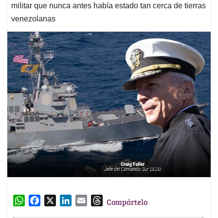
militar que nunca antes había estado tan cerca de tierras
venezolanas
W
F
X
L
E
T
Compártelo
h
a
i
m
h