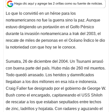
a
c
n
a
r
t
e
k
i
e
Lo que lo convirtió en un héroe para los
s
b
e
l
a
norteamericanos no fue la guerra sino la paz. Aunque
A
o
d
d
p
o
I
s
estuvo dirigiendo un portavión en el Golfo Pérsico
p
k
n
durante la invasión norteamericana a Irak del 2003, el
rescate de miles de personas en el Océano Índico le dio
la notoriedad con que hoy se le conoce.
Sumatra, 26 de diciembre del 2004. Un Tsunami arrasó
con buena parte del país. Hubo más de 260 mil muertos.
Todo quedó arrasado. Los heridos y damnificados
llegaban a los dos millones en esa isla e indonesia.
Craig Faller fue designado por el gobierno de George W.
Bush como el encargado, capitaneando el USS Shiloh
de rescatar a los que estaban sepultados entre techos
de zinc, ladrillos y hojalata. Con radares y aguzando el