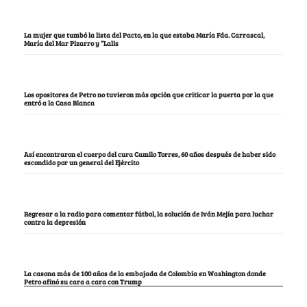
La mujer que tumbó la lista del Pacto, en la que estaba María Fda. Carrascal,
María del Mar Pizarro y “Lalis
Los opositores de Petro no tuvieron más opción que criticar la puerta por la que
entró a la Casa Blanca
Así encontraron el cuerpo del cura Camilo Torres, 60 años después de haber sido
escondido por un general del Ejército
Regresar a la radio para comentar fútbol, la solución de Iván Mejía para luchar
contra la depresión
La casona más de 100 años de la embajada de Colombia en Washington donde
Petro afinó su cara a cara con Trump