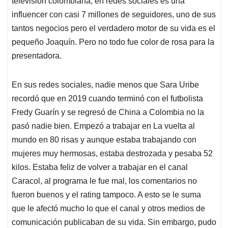
p
o
I
s
televisión colombiana, en redes sociales es una
p
k
n
influencer con casi 7 millones de seguidores, uno de sus
tantos negocios pero el verdadero motor de su vida es el
pequeño Joaquín. Pero no todo fue color de rosa para la
presentadora.
En sus redes sociales, nadie menos que Sara Uribe
recordó que en 2019 cuando terminó con el futbolista
Fredy Guarín y se regresó de China a Colombia no la
pasó nadie bien. Empezó a trabajar en La vuelta al
mundo en 80 risas y aunque estaba trabajando con
mujeres muy hermosas, estaba destrozada y pesaba 52
kilos. Estaba feliz de volver a trabajar en el canal
Caracol, al programa le fue mal, los comentarios no
fueron buenos y el rating tampoco. A esto se le suma
que le afectó mucho lo que el canal y otros medios de
comunicación publicaban de su vida. Sin embargo, pudo