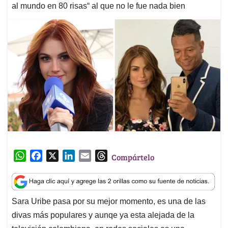
al mundo en 80 risas“ al que no le fue nada bien
W
F
X
L
E
T
Compártelo
h
a
i
m
h
a
c
n
a
r
t
e
k
i
e
Sara Uribe pasa por su mejor momento, es una de las
s
b
e
l
a
divas más populares y aunqe ya esta alejada de la
A
o
d
d