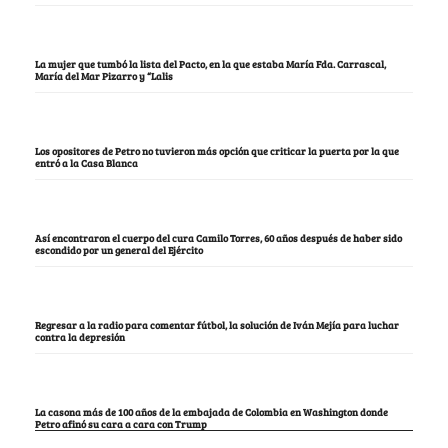
La mujer que tumbó la lista del Pacto, en la que estaba María Fda. Carrascal,
María del Mar Pizarro y “Lalis
Los opositores de Petro no tuvieron más opción que criticar la puerta por la que
entró a la Casa Blanca
Así encontraron el cuerpo del cura Camilo Torres, 60 años después de haber sido
escondido por un general del Ejército
Regresar a la radio para comentar fútbol, la solución de Iván Mejía para luchar
contra la depresión
La casona más de 100 años de la embajada de Colombia en Washington donde
Petro afinó su cara a cara con Trump