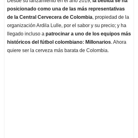
p
o
I
s
Desde su lanzamiento en el año 2019,
la bebida se ha
p
k
n
posicionado como una de las más representativas
de la Central Cervecera de Colombia
, propiedad de la
organización Ardila Lulle, por el sabor y su precio; y ha
llegado incluso a
patrocinar a uno de los equipos más
históricos del fútbol colombiano: Millonarios
. Ahora
quiere ser la cerveza más barata de Colombia.