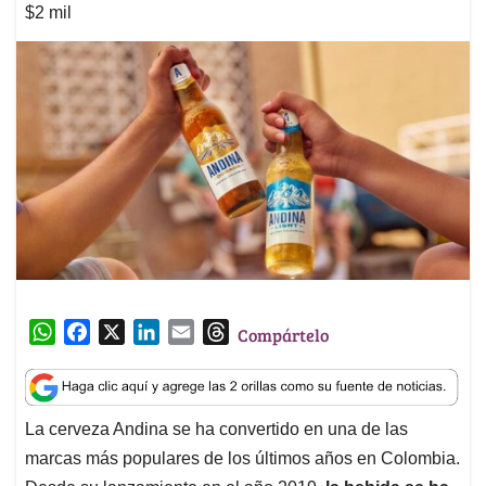
$2 mil
W
F
X
L
E
T
Compártelo
h
a
i
m
h
a
c
n
a
r
t
e
k
i
e
La cerveza Andina se ha convertido en una de las
s
b
e
l
a
marcas más populares de los últimos años en Colombia.
A
o
d
d