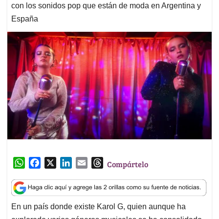
con los sonidos pop que están de moda en Argentina y
España
W
F
X
L
E
T
Compártelo
h
a
i
m
h
a
c
n
a
r
t
e
k
i
e
En un país donde existe Karol G, quien aunque ha
s
b
e
l
a