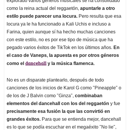
explorado varios géneros musicales se ha consolidado
A
o
d
d
p
o
I
s
como la reina actual del reggaetón,
apuntarle a otro
p
k
n
estilo puede parecer una locura.
Pero resulta que esa
locura ya le ha funcionado a Kali Uchis e incluso a
Farina, quien aunque sí ha hecho muchas canciones
con este estilo, no es por ese tipo de música que ha
pegado varios éxitos de TikTok en los últimos años.
En
el caso de Vaneps, la apuesta es por otros géneros
dancehall
como el
y la música flamenca.
No es un disparate plantearlo, después de todo
canciones de los inicios de Karol G como "Pineapple" o
de los de J Balvin como "Ginza",
combinaban
elementos del dancehall con los del reggaetón
y fue
precisamente esa fusión la que las convirtió en
grandes éxitos.
Para que se entienda mejor, dancehall
es lo que se podía escuchar en el megaéxito "No lie",