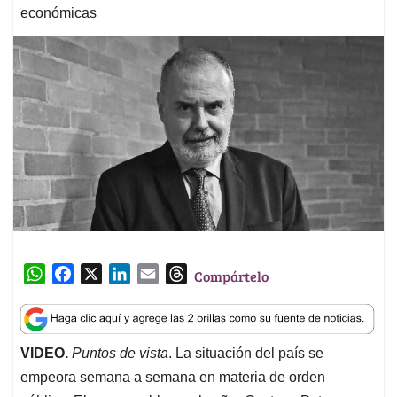
económicas
W
F
X
L
E
T
Compártelo
h
a
i
m
h
a
c
n
a
r
t
e
k
i
e
VIDEO.
Puntos de vista
. La situación del país se
s
b
e
l
a
empeora semana a semana en materia de orden
A
o
d
d