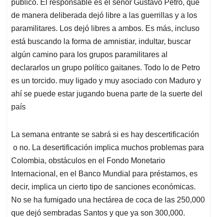
p
o
I
s
público. El responsable es el señor Gustavo Petro, que
p
k
n
de manera deliberada dejó libre a las guerrillas y a los
paramilitares. Los dejó libres a ambos. Es más, incluso
está buscando la forma de amnistiar, indultar, buscar
algún camino para los grupos paramilitares al
declararlos un grupo político gaitanes. Todo lo de Petro
es un torcido. muy ligado y muy asociado con Maduro y
ahí se puede estar jugando buena parte de la suerte del
país
La semana entrante se sabrá si es hay descertificación
o no. La desertificación implica muchos problemas para
Colombia, obstáculos en el Fondo Monetario
Internacional, en el Banco Mundial para préstamos, es
decir, implica un cierto tipo de sanciones económicas.
No se ha fumigado una hectárea de coca de las 250,000
que dejó sembradas Santos y que ya son 300,000.