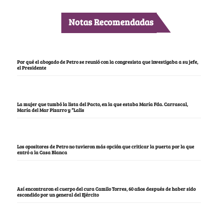
Notas Recomendadas
Por qué el abogado de Petro se reunió con la congresista que investigaba a su jefe,
el Presidente
La mujer que tumbó la lista del Pacto, en la que estaba María Fda. Carrascal,
María del Mar Pizarro y “Lalis
Los opositores de Petro no tuvieron más opción que criticar la puerta por la que
entró a la Casa Blanca
Así encontraron el cuerpo del cura Camilo Torres, 60 años después de haber sido
escondido por un general del Ejército