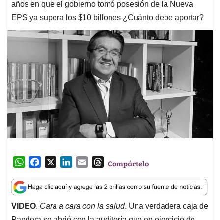
años en que el gobierno tomó posesión de la Nueva
EPS ya supera los $10 billones ¿Cuánto debe aportar?
W
F
X
L
E
T
Compártelo
h
a
i
m
h
a
c
n
a
r
t
e
k
i
e
VIDEO
.
Cara a cara con la salud
. Una verdadera caja de
s
b
e
l
a
Pandora se abrió con la auditoría que en ejercicio de