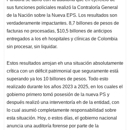
A
o
d
d
p
o
I
s
sus funciones policiales realizó la Contraloría General
p
k
n
de la Nación sobre la Nueva EPS. Los resultados son
verdaderamente impactantes. 8,7 billones de pesos de
facturas no procesadas, $10,5 billones de anticipos
entregados a los eh hospitales y clínicas de Colombia
sin procesar, sin liquidar.
Estos resultados arrojan eh una situación absolutamente
crítica con un déficit patrimonial que seguramente está
superando ya los 10 billones de pesos. Todo esto
realizado durante los años 2023 a 2025, en los cuales el
gobierno primero tomó posesión de la nueva PS y
después realizó una interventoría eh de la entidad, con
lo cual asumió completamente responsabilidad sobre
esta situación. Hoy, o estos días, el gobierno nacional
anuncia una auditoría forense por parte de la