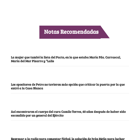
Notas Recomendadas
La mujer que tumbó la lista del Pacto, en la que estaba María Fda. Carrascal,
María del Mar Pizarro y “Lalis
Los opositores de Petro no tuvieron más opción que criticar la puerta por la que
entró a la Casa Blanca
Así encontraron el cuerpo del cura Camilo Torres, 60 años después de haber sido
escondido por un general del Ejército
Regresar a la radio para comentar fútbol, la solución de Iván Mejía para luchar