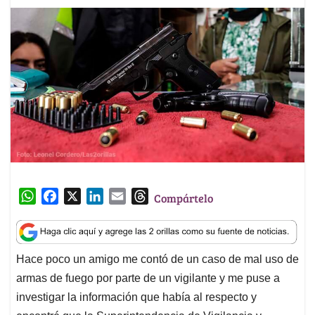
W
F
X
L
E
T
Compártelo
h
a
i
m
h
a
c
n
a
r
t
e
k
i
e
Hace poco un amigo me contó de un caso de mal uso de
s
b
e
l
a
armas de fuego por parte de un vigilante y me puse a
A
o
d
d
p
o
I
s
investigar la información que había al respecto y
p
k
n