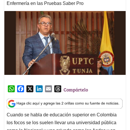
Enfermería en las Pruebas Saber Pro
W
F
X
L
E
T
Compártelo
h
a
i
m
h
a
c
n
a
r
t
e
k
i
e
Cuando se habla de educación superior en Colombia
s
b
e
l
a
los focos se los suelen llevar una universidad pública
A
o
d
d