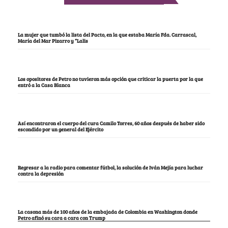
La mujer que tumbó la lista del Pacto, en la que estaba María Fda. Carrascal,
María del Mar Pizarro y “Lalis
Los opositores de Petro no tuvieron más opción que criticar la puerta por la que
entró a la Casa Blanca
Así encontraron el cuerpo del cura Camilo Torres, 60 años después de haber sido
escondido por un general del Ejército
Regresar a la radio para comentar fútbol, la solución de Iván Mejía para luchar
contra la depresión
La casona más de 100 años de la embajada de Colombia en Washington donde
Petro afinó su cara a cara con Trump