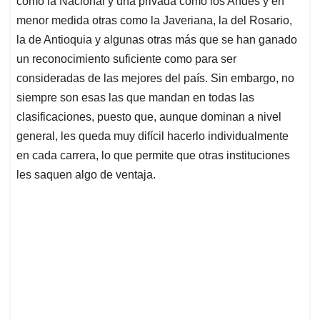
p
o
I
s
como la Nacional y una privada como los Andes y en
p
k
n
menor medida otras como la Javeriana, la del Rosario,
la de Antioquia y algunas otras más que se han ganado
un reconocimiento suficiente como para ser
consideradas de las mejores del país. Sin embargo, no
siempre son esas las que mandan en todas las
clasificaciones, puesto que, aunque dominan a nivel
general, les queda muy difícil hacerlo individualmente
en cada carrera, lo que permite que otras instituciones
les saquen algo de ventaja.