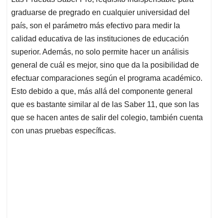
s
b
e
l
a
graduarse de pregrado en cualquier universidad del
A
o
d
d
p
o
I
s
país, son el parámetro más efectivo para medir la
p
k
n
calidad educativa de las instituciones de educación
superior. Además, no solo permite hacer un análisis
general de cuál es mejor, sino que da la posibilidad de
efectuar comparaciones según el programa académico.
Esto debido a que, más allá del componente general
que es bastante similar al de las Saber 11, que son las
que se hacen antes de salir del colegio, también cuenta
con unas pruebas específicas.