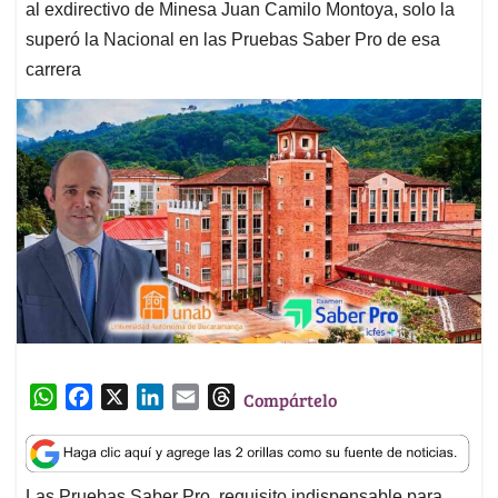
al exdirectivo de Minesa Juan Camilo Montoya, solo la
superó la Nacional en las Pruebas Saber Pro de esa
carrera
W
F
X
L
E
T
Compártelo
h
a
i
m
h
a
c
n
a
r
t
e
k
i
e
Las Pruebas Saber Pro, requisito indispensable para