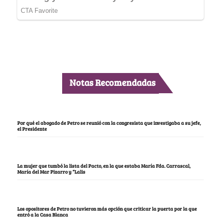
Notas Recomendadas
Por qué el abogado de Petro se reunió con la congresista que investigaba a su jefe,
el Presidente
La mujer que tumbó la lista del Pacto, en la que estaba María Fda. Carrascal,
María del Mar Pizarro y “Lalis
Los opositores de Petro no tuvieron más opción que criticar la puerta por la que
entró a la Casa Blanca