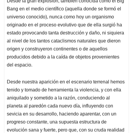
Desde la gran explosión, también conocida como el Big
s
b
e
l
a
Bang en el medio científico (aquella donde se formó el
A
o
d
d
p
o
I
s
universo conocido), nunca como hoy un organismo
p
k
n
originado en el proceso evolutivo que de ella surgió ha
estado provocando tanta destrucción y daño, ni siquiera
al nivel de los tantos cataclismos naturales que dieron
origen y construyeron continentes o de aquellos
producidos debido a la caída de objetos provenientes
del espacio.
Desde nuestra aparición en el escenario terrenal hemos
tenido y tomado de herramienta la violencia, y con ella
aniquilado y sometido a la razón, conduciendo al
planeta al paredón cada nuevo día, influyendo con
sevicia en su desarrollo, haciendo aparentar, con un
progreso constante, una supuesta estructura de
evolución sana y fuerte, pero que, con su cruda realidad