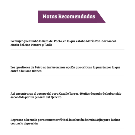
Notas Recomendadas
La mujer que tumbó la lista del Pacto, en la que estaba María Fda. Carrascal,
María del Mar Pizarro y “Lalis
Los opositores de Petro no tuvieron más opción que criticar la puerta por la que
entró a la Casa Blanca
Así encontraron el cuerpo del cura Camilo Torres, 60 años después de haber sido
escondido por un general del Ejército
Regresar a la radio para comentar fútbol, la solución de Iván Mejía para luchar
contra la depresión