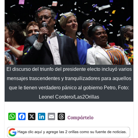
El discurso del triunfo del presidente electo incluyó varios
mensajes trascendentes y tranquilizadores para aquellos
que le tienen verdadero pánico al gobierno Petro, Foto:
Leonel Cordero/Las2Orillas
W
F
X
L
E
T
Compártelo
h
a
i
m
h
a
c
n
a
r