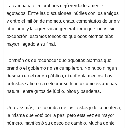
t
e
k
i
e
La campaña electoral nos dejó verdaderamente
s
b
e
l
a
agotados. Entre las discusiones inútiles con los amigos
A
o
d
d
p
o
I
s
y entre el millón de memes, chats, comentarios de uno y
p
k
n
otro lado, y la agresividad general, creo que todos, sin
excepción, estamos felices de que esos eternos días
hayan llegado a su final.
También es de reconocer que aquellas alarmas que
prendió el gobierno no se cumplieron. No hubo ningún
desmán en el orden público, ni enfrentamientos. Los
petristas salieron a celebrar su triunfo como es apenas
natural: entre gritos de júbilo, pitos y banderas.
Una vez más, la Colombia de las costas y de la periferia,
la misma que votó por la paz, pero esta vez en mayor
número, manifestó su deseo de cambio. Mucha gente