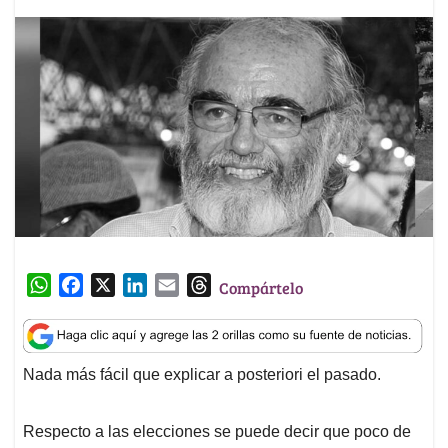
W
F
X
L
E
T
Compártelo
h
a
i
m
h
a
c
n
a
r
t
e
k
i
e
Nada más fácil que explicar a posteriori el pasado.
s
b
e
l
a
A
o
d
d
p
o
I
s
Respecto a las elecciones se puede decir que poco de