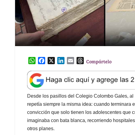
W
F
X
L
E
T
Compártelo
h
a
i
m
h
a
c
n
a
r
t
e
k
i
e
s
b
e
l
a
A
o
d
d
Desde los pasillos del Colegio Colombo Gales, al 
p
o
I
s
repetía siempre la misma idea: cuando terminara el
p
k
n
convicción que solo tienen los adolescentes que cr
imaginaba con bata blanca, recorriendo hospitales,
otros planes.