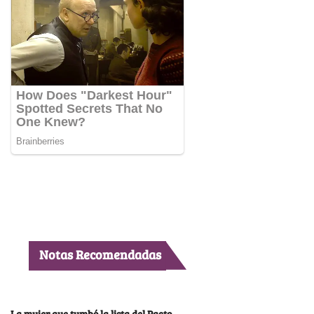
Notas Recomendadas
La mujer que tumbó la lista del Pacto,