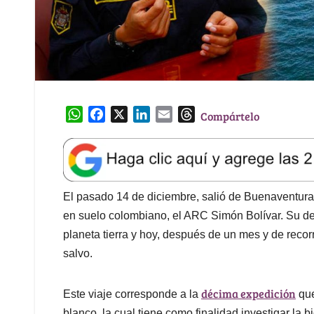
W
F
X
L
E
T
Compártelo
h
a
i
m
h
a
c
n
a
r
t
e
k
i
e
s
b
e
l
a
A
o
d
d
El pasado 14 de diciembre, salió de Buenaventur
p
o
I
s
en suelo colombiano, el ARC Simón Bolívar. Su dest
p
k
n
planeta tierra y hoy, después de un mes y de recorr
salvo.
décima expedición
Este viaje corresponde a la
que
blanco, la cual tiene como finalidad investigar la b