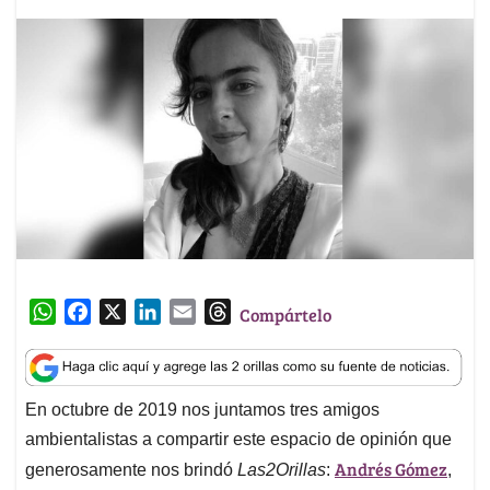
W
F
X
L
E
T
Compártelo
h
a
i
m
h
a
c
n
a
r
t
e
k
i
e
En octubre de 2019 nos juntamos tres amigos
s
b
e
l
a
ambientalistas a compartir este espacio de opinión que
A
o
d
d
p
o
I
s
Andrés Gómez
generosamente nos brindó
Las2Orillas
:
,