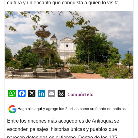
cultura y un encanto que conquista a quien lo visita
W
F
X
L
E
T
Compártelo
h
a
i
m
h
a
c
n
a
r
t
e
k
i
e
Entre los rincones más acogedores de Antioquia se
s
b
e
l
a
esconden paisajes, historias únicas y pueblos que
A
o
d
d
p
o
I
s
parecen detenidos en el tiempo. Dentro de los 125