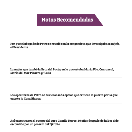
Notas Recomendadas
Por qué el abogado de Petro se reunió con la congresista que investigaba a su jefe,
el Presidente
La mujer que tumbó la lista del Pacto, en la que estaba María Fda. Carrascal,
María del Mar Pizarro y “Lalis
Los opositores de Petro no tuvieron más opción que criticar la puerta por la que
entró a la Casa Blanca
Así encontraron el cuerpo del cura Camilo Torres, 60 años después de haber sido
escondido por un general del Ejército