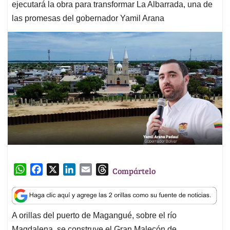
ejecutará la obra para transformar La Albarrada, una de
las promesas del gobernador Yamil Arana
W
F
X
L
E
T
Compártelo
h
a
i
m
h
a
c
n
a
r
t
e
k
i
e
A orillas del puerto de Magangué, sobre el río
s
b
e
l
a
Magdalena, se construye el Gran Malecón de