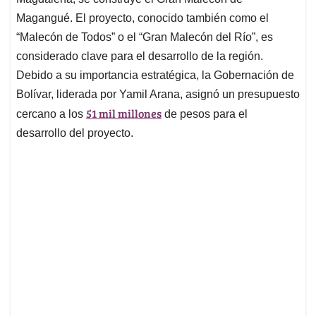
A
o
d
d
p
o
I
s
Magangué. El proyecto, conocido también como el
p
k
n
“Malecón de Todos” o el “Gran Malecón del Río”, es
considerado clave para el desarrollo de la región.
Debido a su importancia estratégica, la Gobernación de
Bolívar, liderada por Yamil Arana, asignó un presupuesto
51 mil millones
cercano a los
de pesos para el
desarrollo del proyecto.