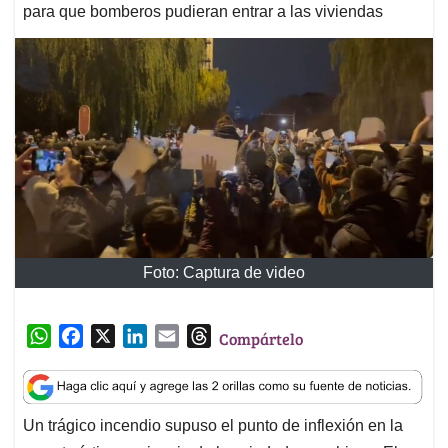
para que bomberos pudieran entrar a las viviendas
Foto: Captura de video
W
F
X
L
E
T
Compártelo
h
a
i
m
h
a
c
n
a
r
t
e
k
i
e
Un trágico incendio supuso el punto de inflexión en la
s
b
e
l
a