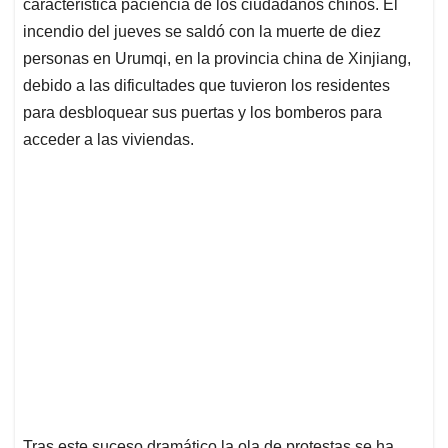
característica paciencia de los ciudadanos chinos. El
A
o
d
d
p
o
I
s
incendio del jueves se saldó con la muerte de diez
p
k
n
personas en Urumqi, en la provincia china de Xinjiang,
debido a las dificultades que tuvieron los residentes
para desbloquear sus puertas y los bomberos para
acceder a las viviendas.
Tras este suceso dramático la ola de protestas se ha