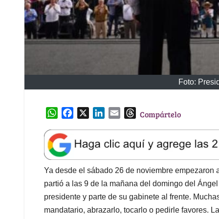
Foto: Presi
W
F
X
L
E
T
Compártelo
h
a
i
m
h
a
c
n
a
r
t
e
k
i
e
s
b
e
l
a
A
o
d
d
Ya desde el sábado 26 de noviembre empezaron a 
p
o
I
s
partió a las 9 de la mañana del domingo del Ángel
p
k
n
presidente y parte de su gabinete al frente. Mucha
mandatario, abrazarlo, tocarlo o pedirle favores. L