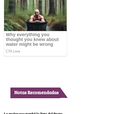
Notas Recomendadas
La mujer que tumbó la lista del Pacto,