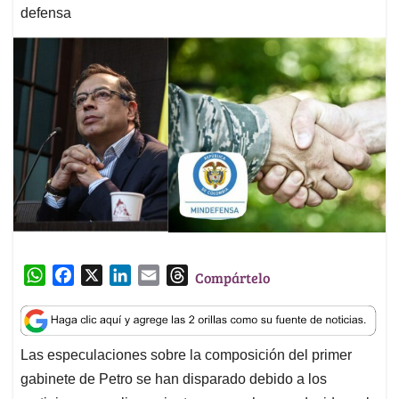
defensa
W
F
X
L
E
T
Compártelo
h
a
i
m
h
a
c
n
a
r
t
e
k
i
e
Las especulaciones sobre la composición del primer
s
b
e
l
a
gabinete de Petro se han disparado debido a los
A
o
d
d