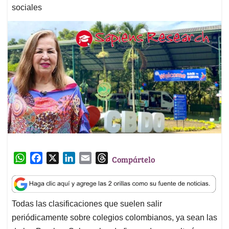
sociales
W
F
X
L
E
T
Compártelo
h
a
i
m
h
a
c
n
a
r
t
e
k
i
e
Todas las clasificaciones que suelen salir
s
b
e
l
a
periódicamente sobre colegios colombianos, ya sean las
A
o
d
d