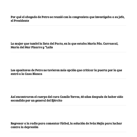
Por qué el abogado de Petro se reunió con la congresista que investigaba a su jefe,
el Presidente
La mujer que tumbó la lista del Pacto, en la que estaba María Fda. Carrascal,
María del Mar Pizarro y “Lalis
Los opositores de Petro no tuvieron más opción que criticar la puerta por la que
entró a la Casa Blanca
Así encontraron el cuerpo del cura Camilo Torres, 60 años después de haber sido
escondido por un general del Ejército
Regresar a la radio para comentar fútbol, la solución de Iván Mejía para luchar
contra la depresión