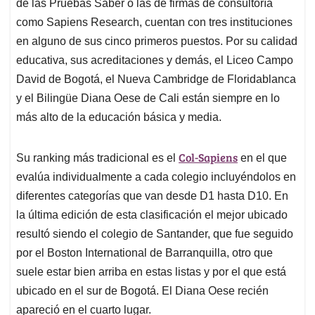
p
o
I
s
de las Pruebas Saber o las de firmas de consultoría
p
k
n
como Sapiens Research, cuentan con tres instituciones
en alguno de sus cinco primeros puestos. Por su calidad
educativa, sus acreditaciones y demás, el Liceo Campo
David de Bogotá, el Nueva Cambridge de Floridablanca
y el Bilingüe Diana Oese de Cali están siempre en lo
más alto de la educación básica y media.
Col-Sapiens
Su ranking más tradicional es el
en el que
evalúa individualmente a cada colegio incluyéndolos en
diferentes categorías que van desde D1 hasta D10. En
la última edición de esta clasificación el mejor ubicado
resultó siendo el colegio de Santander, que fue seguido
por el Boston International de Barranquilla, otro que
suele estar bien arriba en estas listas y por el que está
ubicado en el sur de Bogotá. El Diana Oese recién
apareció en el cuarto lugar.