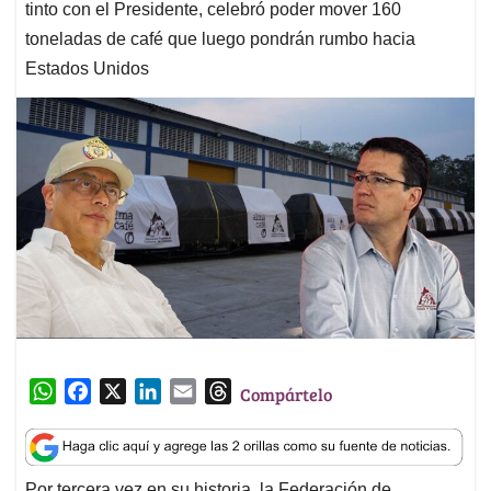
tinto con el Presidente, celebró poder mover 160
toneladas de café que luego pondrán rumbo hacia
Estados Unidos
W
F
X
L
E
T
Compártelo
h
a
i
m
h
a
c
n
a
r
t
e
k
i
e
Por tercera vez en su historia, la Federación de