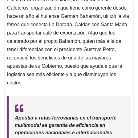
s
b
e
l
a
Cafeteros, organización que tiene como gerente desde
A
o
d
d
p
o
I
s
hace un año al huilense Germán Bahamón, utilizó la vía
p
k
n
férrea que conecta La Dorada, Caldas con Santa Marta
para transportar café de exportación. Algo que fue
celebrado por el propio Bahamón, quien más allá de
tener diferencias con el presidente Gustavo Petro,
reconoció los beneficios de una de las mayores
apuestas de su Gobierno, puesto que ayuda a que la
logística sea más eficiente y a que disminuyan los
costos.
Apostar a rutas ferroviarias en el transporte
multimodal es garantía de eficiencia en
operaciones nacionales e internacionales.