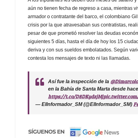
aún no tienen fecha de regreso a casa, mientras vi
armador o contratante del barco, el colombiano Gi
crisis por la que atravesaban sus contratistas, real
pesar de que prometió resolver las deudas económi
siguientes 5 días, hasta el día de hoy los 15 ciu
deriva y con sus sueldos embolatados. Según vari
contesta los mensajes de texto ni las llamadas.
@Dimarcol
Así fue la inspección de la
en la Bahía de Santa Marta desde hac
https://t.co/D8DKydzjMj
pic.twitter.c
Fe
— ElInformador_SM (@ElInformador_SM)