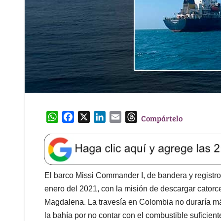
W
F
X
L
E
T
Compártelo
h
a
i
m
h
a
c
n
a
r
t
e
k
i
e
s
b
e
l
a
A
o
d
d
El barco Missi Commander I, de bandera y registro
p
o
I
s
enero del 2021, con la misión de descargar catorce
p
k
n
Magdalena. La travesía en Colombia no duraría m
la bahía por no contar con el combustible suficien