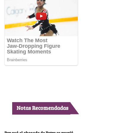
Notas Recomendadas
Por qué el abogado de Petro se reunió