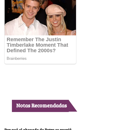
Notas Recomendadas
Por qué el abogado de Petro se reunió