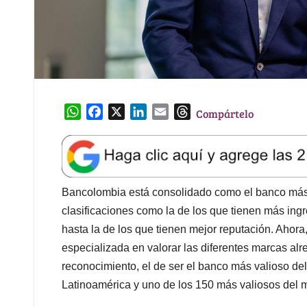
W
F
X
L
E
T
Compártelo
h
a
i
m
h
a
c
n
a
r
t
e
k
i
e
s
b
e
l
a
A
o
d
d
Bancolombia está consolidado como el banco más 
p
o
I
s
clasificaciones como la de los que tienen más ingr
p
k
n
hasta la de los que tienen mejor reputación. Ahor
especializada en valorar las diferentes marcas alr
reconocimiento, el de ser el banco más valioso del
Latinoamérica y uno de los 150 más valiosos del 