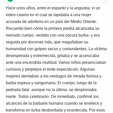
t
e
k
i
e
Hace unos años, entre el espanto y la angustia, vi un
s
b
e
l
a
video casero en el cual se lapidaba a una mujer
A
o
d
d
p
o
I
s
acusada de adulterio en un país del Medio Oriente.
p
k
n
Recuerdo bien cómo la primera piedra alcanzaba su
menudo cuerpo -vestido con una oscura burka- y era
seguida por docenas más, que magullaban su
humanidad con golpes secos y contundentes. La víctima
desesperada y estremecida, gritaba y se acurrucaba
ante una encendida multitud. Varios niños presenciaban
curiosos y perplejos el triste espectáculo. Algunas
mujeres alentaban a los verdugos de mirada furiosa y
barba espesa y sanguinaria. El cuerpo, luego de la
pedrada fatal -aunque no la última- se desplomaba
inerte. Todos celebraron. De inmediato, confirmé los
alcances de la barbarie humana cuando se envilece y
transforma en turba desbordada y enardecida. Por esos