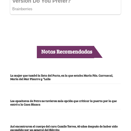
Notas Recomendadas
La mujer que tumbó la lista del Pacto, en la que estaba María Fda. Carrascal,
María del Mar Pizarro y “Lalis
Los opositores de Petro no tuvieron más opción que criticar la puerta por la que
entró a la Casa Blanca
Así encontraron el cuerpo del cura Camilo Torres, 60 años después de haber sido
escondido por un general del Ejército