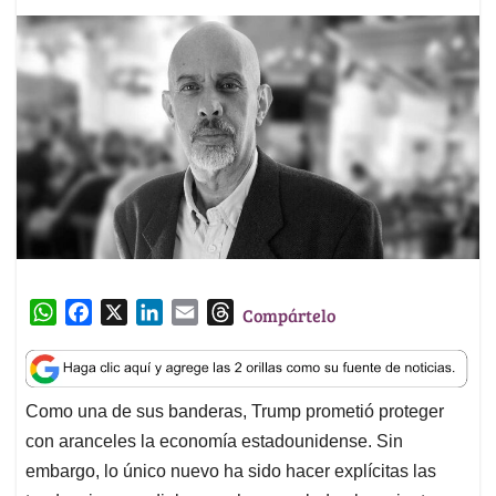
W
F
X
L
E
T
Compártelo
h
a
i
m
h
a
c
n
a
r
t
e
k
i
e
Como una de sus banderas, Trump prometió proteger
s
b
e
l
a
con aranceles la economía estadounidense. Sin
A
o
d
d
p
o
I
s
embargo, lo único nuevo ha sido hacer explícitas las