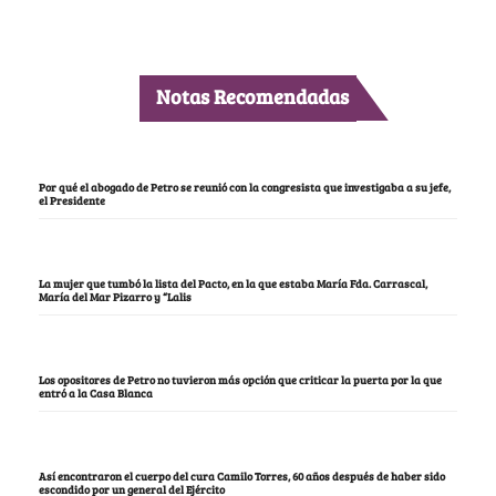
Notas Recomendadas
Por qué el abogado de Petro se reunió con la congresista que investigaba a su jefe,
el Presidente
La mujer que tumbó la lista del Pacto, en la que estaba María Fda. Carrascal,
María del Mar Pizarro y “Lalis
Los opositores de Petro no tuvieron más opción que criticar la puerta por la que
entró a la Casa Blanca
Así encontraron el cuerpo del cura Camilo Torres, 60 años después de haber sido
escondido por un general del Ejército