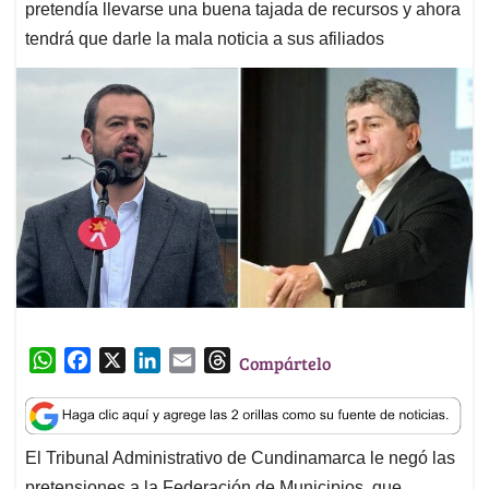
pretendía llevarse una buena tajada de recursos y ahora
tendrá que darle la mala noticia a sus afiliados
W
F
X
L
E
T
Compártelo
h
a
i
m
h
a
c
n
a
r
t
e
k
i
e
El Tribunal Administrativo de Cundinamarca le negó las
s
b
e
l
a
pretensiones a la Federación de Municipios, que