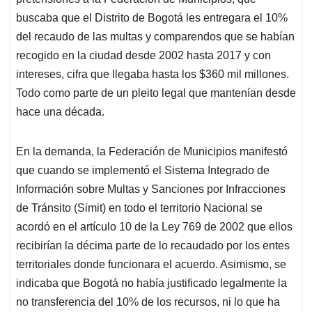
A
o
d
d
p
o
I
s
buscaba que el Distrito de Bogotá les entregara el 10%
p
k
n
del recaudo de las multas y comparendos que se habían
recogido en la ciudad desde 2002 hasta 2017 y con
intereses, cifra que llegaba hasta los $360 mil millones.
Todo como parte de un pleito legal que mantenían desde
hace una década.
En la demanda, la Federación de Municipios manifestó
que cuando se implementó el Sistema Integrado de
Información sobre Multas y Sanciones por Infracciones
de Tránsito (Simit) en todo el territorio Nacional se
acordó en el artículo 10 de la Ley 769 de 2002 que ellos
recibirían la décima parte de lo recaudado por los entes
territoriales donde funcionara el acuerdo. Asimismo, se
indicaba que Bogotá no había justificado legalmente la
no transferencia del 10% de los recursos, ni lo que ha