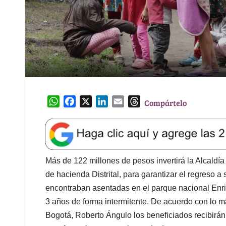
W
F
X
L
E
T
Compártelo
h
a
i
m
h
a
c
n
a
r
t
e
k
i
e
s
b
e
l
a
A
o
d
d
Más de 122 millones de pesos invertirá la Alcaldía
p
o
I
s
de hacienda Distrital, para garantizar el regreso a
p
k
n
encontraban asentadas en el parque nacional Enr
3 años de forma intermitente. De acuerdo con lo ma
Bogotá, Roberto Ángulo los beneficiados recibirán