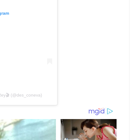
agram
 Rey🎬 (@des_coneva)