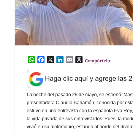
W
F
X
L
E
T
Compártelo
h
a
i
m
h
a
c
n
a
r
t
e
k
i
e
s
b
e
l
a
A
o
d
d
La noche del pasado 29 de mayo, se estrenó ‘Maste
p
o
I
s
presentadora Claudia Bahamón, conocida por est
p
k
n
estuvo en una entrevista con la española Eva Rey,
la vida privada de sus entrevistados. Pues, la mod
vivió en su matrimonio, estando al borde del divorc