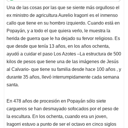
t
e
k
i
e
Una de las cosas por las que se siente más orgulloso el
s
b
e
l
a
ex ministro de agricultura Aurelio Iragorri es el inmenso
A
o
d
d
p
o
I
s
callo que tiene en su hombro izquierdo. Cuando está en
p
k
n
Popayán, y a todo el que quiera verlo, le muestra la
herida de guerra que le ha dejado su fervor religioso. Es
que desde que tenía 13 años, en los años ochenta,
ayudó a cuidar el paso Los Azotes –La estructura de 500
kilos de pesos que tiene una de las imágenes de Jesús
al Calvario- que tiene su familia desde hace 100 años , y
durante 35 años, llevó interrumpidamente cada semana
santa.
En 478 años de procesión en Popayán sólo siete
cargueros se han desmayado sofocados por el peso de
la escultura. En los ochenta, cuando era un joven,
Iragorri estuvo a punto de ser el octavo en cinco siglos