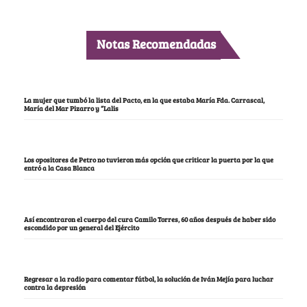
Notas Recomendadas
La mujer que tumbó la lista del Pacto, en la que estaba María Fda. Carrascal,
María del Mar Pizarro y “Lalis
Los opositores de Petro no tuvieron más opción que criticar la puerta por la que
entró a la Casa Blanca
Así encontraron el cuerpo del cura Camilo Torres, 60 años después de haber sido
escondido por un general del Ejército
Regresar a la radio para comentar fútbol, la solución de Iván Mejía para luchar
contra la depresión