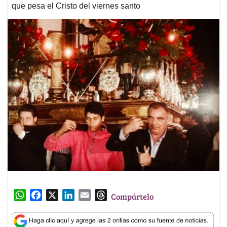
que pesa el Cristo del viernes santo
W
F
X
L
E
T
Compártelo
h
a
i
m
h
a
c
n
a
r