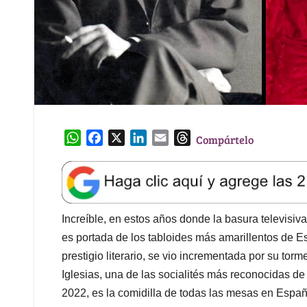
W
F
X
L
E
T
Compártelo
h
a
i
m
h
a
c
n
a
r
t
e
k
i
e
s
b
e
l
a
A
o
d
d
Increíble, en estos años donde la basura televisiv
p
o
I
s
es portada de los tabloides más amarillentos de E
p
k
n
prestigio literario, se vio incrementada por su to
Iglesias, una de las socialités más reconocidas de 
2022, es la comidilla de todas las mesas en España