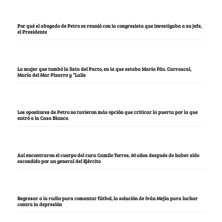
Por qué el abogado de Petro se reunió con la congresista que investigaba a su jefe,
el Presidente
La mujer que tumbó la lista del Pacto, en la que estaba María Fda. Carrascal,
María del Mar Pizarro y “Lalis
Los opositores de Petro no tuvieron más opción que criticar la puerta por la que
entró a la Casa Blanca
Así encontraron el cuerpo del cura Camilo Torres, 60 años después de haber sido
escondido por un general del Ejército
Regresar a la radio para comentar fútbol, la solución de Iván Mejía para luchar
contra la depresión