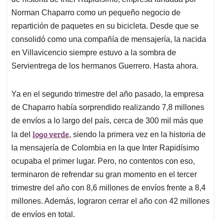
A
o
d
d
p
o
I
s
Norman Chaparro como un pequeño negocio de
p
k
n
repartición de paquetes en su bicicleta. Desde que se
consolidó como una compañía de mensajería, la nacida
en Villavicencio siempre estuvo a la sombra de
Servientrega de los hermanos Guerrero. Hasta ahora.
Ya en el segundo trimestre del año pasado, la empresa
de Chaparro había sorprendido realizando 7,8 millones
de envíos a lo largo del país, cerca de 300 mil más que
logo verde
la del
, siendo la primera vez en la historia de
la mensajería de Colombia en la que Inter Rapidísimo
ocupaba el primer lugar. Pero, no contentos con eso,
terminaron de refrendar su gran momento en el tercer
trimestre del año con 8,6 millones de envíos frente a 8,4
millones. Además, lograron cerrar el año con 42 millones
de envíos en total.