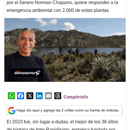
por el llanero Norman Chaparro, quiere responder a la
emergencia ambiental con 2.000 de estas plantas
W
F
X
L
E
T
Compártelo
h
a
i
m
h
a
c
n
a
r
t
e
k
i
e
El 2023 fue, sin lugar a dudas, el mejor de los 36 años
s
b
e
l
a
de historia de Inter Rapidísimo, empresa fundada por