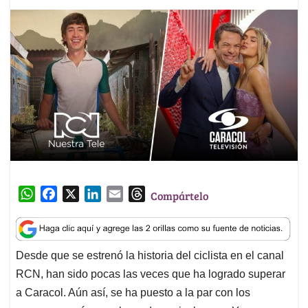
W
F
X
L
E
T
Compártelo
h
a
i
m
h
a
c
n
a
r
t
e
k
i
e
Desde que se estrenó la historia del ciclista en el canal
s
b
e
l
a
RCN, han sido pocas las veces que ha logrado superar
A
o
d
d
p
o
I
s
a Caracol. Aún así, se ha puesto a la par con los