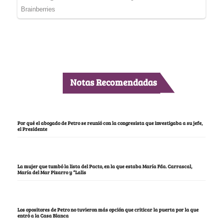
Notas Recomendadas
Por qué el abogado de Petro se reunió con la congresista que investigaba a su jefe,
el Presidente
La mujer que tumbó la lista del Pacto, en la que estaba María Fda. Carrascal,
María del Mar Pizarro y “Lalis
Los opositores de Petro no tuvieron más opción que criticar la puerta por la que
entró a la Casa Blanca