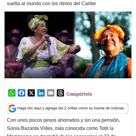
vuelta al mundo con los ritmos del Caribe
W
F
X
L
E
T
Compártelo
h
a
i
m
h
a
c
n
a
r
t
e
k
i
e
Con unos pocos pesos ahorrados y sin una pensión,
s
b
e
l
a
Sonia Bazanta Vides, más conocida como Totó la
A
o
d
d