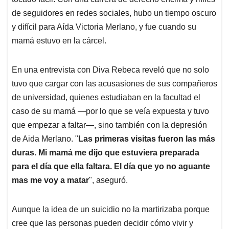
A
o
d
d
p
o
I
s
de seguidores en redes sociales, hubo un tiempo oscuro
p
k
n
y difícil para Aída Victoria Merlano, y fue cuando su
mamá estuvo en la cárcel.
En una entrevista con Diva Rebeca reveló que no solo
tuvo que cargar con las acusasiones de sus compañeros
de universidad, quienes estudiaban en la facultad el
caso de su mamá —por lo que se veía expuesta y tuvo
que empezar a faltar—, sino también con la depresión
de Aida Merlano. "
Las primeras visitas fueron las más
duras. Mi mamá me dijo que estuviera preparada
para el día que ella faltara.
El día que yo no aguante
mas me voy a matar
", aseguró.
Aunque la idea de un suicidio no la martirizaba porque
cree que las personas pueden decidir cómo vivir y