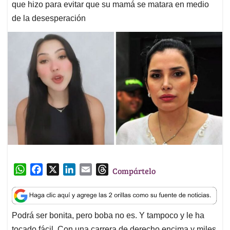
que hizo para evitar que su mamá se matara en medio
de la desesperación
W
F
X
L
E
T
Compártelo
h
a
i
m
h
a
c
n
a
r
t
e
k
i
e
Podrá ser bonita, pero boba no es. Y tampoco y le ha
s
b
e
l
a
tocado fácil. Con una carrera de derecho encima y miles