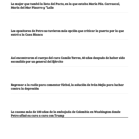
La mujer que tumbó la lista del Pacto, en la que estaba María Fda. Carrascal,
María del Mar Pizarro y “Lalis
Los opositores de Petro no tuvieron más opción que criticar la puerta por la que
entró a la Casa Blanca
Así encontraron el cuerpo del cura Camilo Torres, 60 años después de haber sido
escondido por un general del Ejército
Regresar a la radio para comentar fútbol, la solución de Iván Mejía para luchar
contra la depresión
La casona más de 100 años de la embajada de Colombia en Washington donde
Petro afinó su cara a cara con Trump