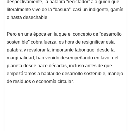
despectivamente, la palabra “reciclador” a alguien que
A
o
d
d
p
o
I
s
literalmente vive de la “basura”, casi un indigente, gamín
p
k
n
o hasta desechable.
Pero en una época en la que el concepto de “desarrollo
sostenible” cobra fuerza, es hora de resignificar esta
palabra y revalorar la importante labor que, desde la
marginalidad, han venido desempeñando en favor del
planeta desde hace décadas, incluso antes de que
empezáramos a hablar de desarrollo sostenible, manejo
de residuos o economía circular.