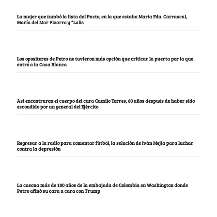
La mujer que tumbó la lista del Pacto, en la que estaba María Fda. Carrascal,
María del Mar Pizarro y “Lalis
Los opositores de Petro no tuvieron más opción que criticar la puerta por la que
entró a la Casa Blanca
Así encontraron el cuerpo del cura Camilo Torres, 60 años después de haber sido
escondido por un general del Ejército
Regresar a la radio para comentar fútbol, la solución de Iván Mejía para luchar
contra la depresión
La casona más de 100 años de la embajada de Colombia en Washington donde
Petro afinó su cara a cara con Trump