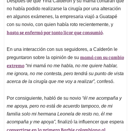
Después de que Yina Calderón y su mamá contaran que
s
b
e
l
a
no había podido realizarse la cirugía por una alteración
A
o
d
d
p
o
I
s
en algunos exámenes, la empresaria viajó a Guatapé
p
k
n
con su novio, con quien había roto recientemente, y
hasta se enfermó por tanto licor que consumió
.
En una interacción con sus seguidores, a Calderón le
mamá con su cambio
preguntaron sobre la opinión de su
extremo
“mi mamá no me habla, no me quiere hablar,
me ignora, no me contesta, pero tendrá su punto de vista
acerca de la cirugía que me voy a realizar”,
confesó.
Por consiguiente, habló de su novio
“él me acompaña y
me apoya, pero no está de acuerdo tampoco, de mi
familia solo mi hermana Leonela de resto no, él me
acompaña y me apoya”,
finalizó la influencer que espera
convertirse en la primera Barbie colombiana al