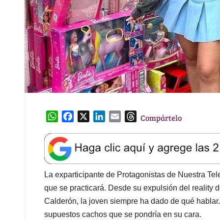
W
F
X
L
E
T
Compártelo
h
a
i
m
h
a
c
n
a
r
t
e
k
i
e
s
b
e
l
a
A
o
d
d
La exparticipante de Protagonistas de Nuestra Tele 
p
o
I
s
que se practicará. Desde su expulsión del reality
p
k
n
Calderón, la joven siempre ha dado de qué hablar. 
supuestos cachos que se pondría en su cara.