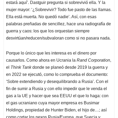
estará aquí’. Dastguir pregunta si sobrevivió ella. Y la
mujer mayor: ‘¿Sobrevivir? Todo fue pasto de las llamas.
Ella está muerta. No quedó nadie’. Así, con esas
palabras preñadas de sencillez, hace una radiografía de
guerra y caos: los que los orquestan siempre
desvirtúan/reducen/subvaloran como si no pasara nada.
Porque lo único que les interesa es el dinero por
causarlos. Como ahora en Ucrania la
Rand Corporation
,
el
Think Tank
donde se planeó desde 2019 la guerra y
en 2022 se ejecutó, como lo comprueba el documento:
‘Sobre extendiendo y desequilibrando a Rusia’. Con el
fin de sumir a Rusia y con ello impedir que le venda el
gas a la UE y hacer que sea EEUU el que lo haga: con
el gas ucraniano cuya mayor empresa es Busimar
Holdings, propiedad de Hunter Biden, el hijo de…; así
como cortar los nexos Rusia/Europa, que Suecia y