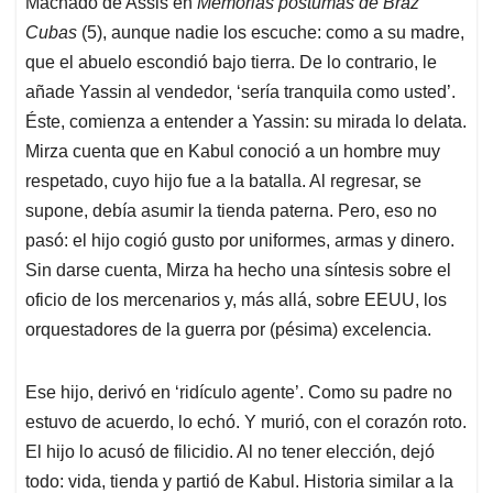
Machado de Assis en
Memorias póstumas de Bráz
Cubas
(5), aunque nadie los escuche: como a su madre,
que el abuelo escondió bajo tierra. De lo contrario, le
añade Yassin al vendedor, ‘sería tranquila como usted’.
Éste, comienza a entender a Yassin: su mirada lo delata.
Mirza cuenta que en Kabul conoció a un hombre muy
respetado, cuyo hijo fue a la batalla. Al regresar, se
supone, debía asumir la tienda paterna. Pero, eso no
pasó: el hijo cogió gusto por uniformes, armas y dinero.
Sin darse cuenta, Mirza ha hecho una síntesis sobre el
oficio de los mercenarios y, más allá, sobre EEUU, los
orquestadores de la guerra por (pésima) excelencia.
Ese hijo, derivó en ‘ridículo agente’. Como su padre no
estuvo de acuerdo, lo echó. Y murió, con el corazón roto.
El hijo lo acusó de filicidio. Al no tener elección, dejó
todo: vida, tienda y partió de Kabul. Historia similar a la