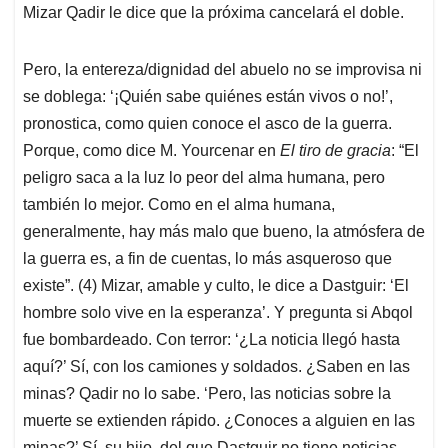
Mizar Qadir le dice que la próxima cancelará el doble.
Pero, la entereza/dignidad del abuelo no se improvisa ni
se doblega: ‘¡Quién sabe quiénes están vivos o no!’,
pronostica, como quien conoce el asco de la guerra.
Porque, como dice M. Yourcenar en
El tiro de gracia
: “El
peligro saca a la luz lo peor del alma humana, pero
también lo mejor. Como en el alma humana,
generalmente, hay más malo que bueno, la atmósfera de
la guerra es, a fin de cuentas, lo más asqueroso que
existe”. (4) Mizar, amable y culto, le dice a Dastguir: ‘El
hombre solo vive en la esperanza’. Y pregunta si Abqol
fue bombardeado. Con terror: ‘¿La noticia llegó hasta
aquí?’ Sí, con los camiones y soldados. ¿Saben en las
minas? Qadir no lo sabe. ‘Pero, las noticias sobre la
muerte se extienden rápido. ¿Conoces a alguien en las
minas?’ Sí, su hijo, del que Dastguir no tiene noticias