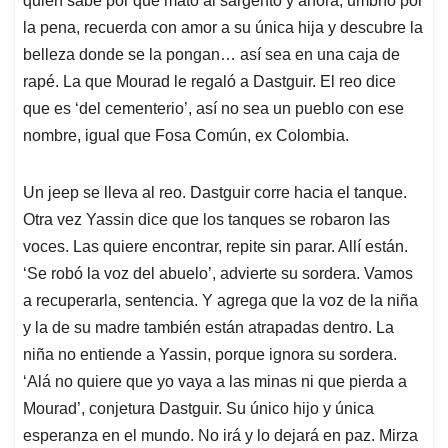
quién sabe por qué mató al sargento y ahora, umbrío por
la pena, recuerda con amor a su única hija y descubre la
belleza donde se la pongan… así sea en una caja de
rapé. La que Mourad le regaló a Dastguir. El reo dice
que es ‘del cementerio’, así no sea un pueblo con ese
nombre, igual que Fosa Común, ex Colombia.
Un jeep se lleva al reo. Dastguir corre hacia el tanque.
Otra vez Yassin dice que los tanques se robaron las
voces. Las quiere encontrar, repite sin parar. Allí están.
‘Se robó la voz del abuelo’, advierte su sordera. Vamos
a recuperarla, sentencia. Y agrega que la voz de la niña
y la de su madre también están atrapadas dentro. La
niña no entiende a Yassin, porque ignora su sordera.
‘Alá no quiere que yo vaya a las minas ni que pierda a
Mourad’, conjetura Dastguir. Su único hijo y única
esperanza en el mundo. No irá y lo dejará en paz. Mirza