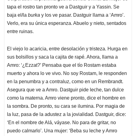
tapa el rostro tan pronto ve a Dastguir y a Yassin. Se
baja el/la
burka
y los ve pasar. Dastguir llama a ‘Amro’.
Verlo, era su única esperanza. Abuelo y nieto, sentados
entre ruinas.
El viejo lo acaricia, entre desolación y tristeza. Hurga en
sus bolsillos y saca la cajita de rapé. Ahora, llama a
Amro: ‘¿Ezzat?’ Pensaba que el tío Rostam estaba
muerto y ahora lo ve vivo. No soy Rostam, le responden
en la penumbra y a contraluz, como en un Rembrandt.
Asegura que ve a Amro. Dastguir pide leche, tan dulce
como la materna. Amro viene pronto, dice el hombre en
la sombra. De pronto, su cara se ilumina. Por magia de
la luz, pasa de la adustez a la jovialidad. Dastguir, dice:
‘En el nombre de Alá, váyase. No para de gritar, no
puedo calmarlo’. Una mujer: ‘Beba su leche y Amro