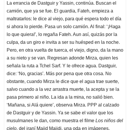
La errancia de Dastguir y Yassin, continúa. Buscan el
camión, que ya se fue. El guardia, Fateh, empieza a
maltratarlos: le dice al viejo, para qué espera todo el día
si ahora lo pierde. Pasa un solo camión. Al final: ‘¡Haga
lo que quiera!’, lo regaña Fateh. Aun así, quizás por la
culpa, da un giro e invita a ser su huésped en la noche.
Pero, en otra vuelta de tuerca, el viejo, digno, da la mano
a su nieto y se van. Regresan adonde Mirza, quien les
señala la ruta a Tchel Sarf. Y le ofrece agua. Dastguir,
dice: ‘No, gracias’. Más por pena que otra cosa. No
obstante, cuando Mirza le dice que el agua trae suerte,
salvo cuando a la vez arrastra muerte, la acepta y se la
pasa primero al niño. La ida a la mina, no salió bien.
‘Mañana, si Alá quiere’, observa Mirza. PPP al calzado
de Dastguir y de Yassin. Ya se sabe el valor que los
musulmanes le dan, como muestra el filme
Los niños del
cielo
, del iraní Majid Majidi, una oda en imágenes.