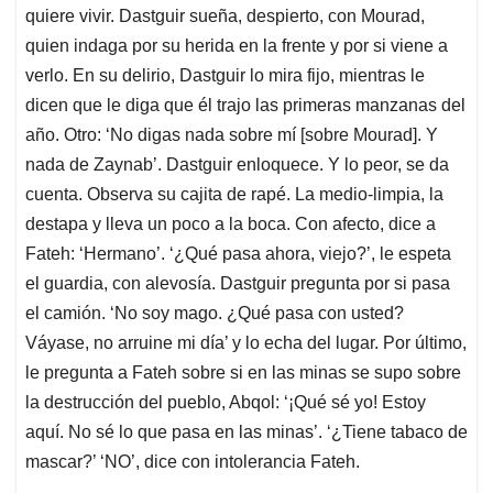
quiere vivir. Dastguir sueña, despierto, con Mourad,
quien indaga por su herida en la frente y por si viene a
verlo. En su delirio, Dastguir lo mira fijo, mientras le
dicen que le diga que él trajo las primeras manzanas del
año. Otro: ‘No digas nada sobre mí [sobre Mourad]. Y
nada de Zaynab’. Dastguir enloquece. Y lo peor, se da
cuenta. Observa su cajita de rapé. La medio-limpia, la
destapa y lleva un poco a la boca. Con afecto, dice a
Fateh: ‘Hermano’. ‘¿Qué pasa ahora, viejo?’, le espeta
el guardia, con alevosía. Dastguir pregunta por si pasa
el camión. ‘No soy mago. ¿Qué pasa con usted?
Váyase, no arruine mi día’ y lo echa del lugar. Por último,
le pregunta a Fateh sobre si en las minas se supo sobre
la destrucción del pueblo, Abqol: ‘¡Qué sé yo! Estoy
aquí. No sé lo que pasa en las minas’. ‘¿Tiene tabaco de
mascar?’ ‘NO’, dice con intolerancia Fateh.