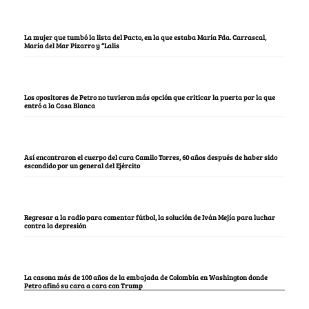
La mujer que tumbó la lista del Pacto, en la que estaba María Fda. Carrascal,
María del Mar Pizarro y “Lalis
Los opositores de Petro no tuvieron más opción que criticar la puerta por la que
entró a la Casa Blanca
Así encontraron el cuerpo del cura Camilo Torres, 60 años después de haber sido
escondido por un general del Ejército
Regresar a la radio para comentar fútbol, la solución de Iván Mejía para luchar
contra la depresión
La casona más de 100 años de la embajada de Colombia en Washington donde
Petro afinó su cara a cara con Trump