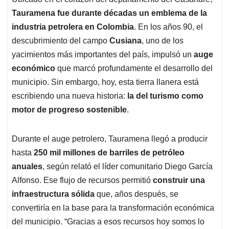
s
b
e
l
a
Tauramena fue durante décadas un emblema de la
A
o
d
d
p
o
I
s
industria petrolera en Colombia
. En los años 90, el
p
k
n
descubrimiento del campo
Cusiana
, uno de los
yacimientos más importantes del país, impulsó un
auge
económico
que marcó profundamente el desarrollo del
municipio. Sin embargo, hoy, esta tierra llanera está
escribiendo una nueva historia:
la del turismo como
motor de progreso sostenible
.
Durante el auge petrolero, Tauramena llegó a producir
hasta
250 mil millones de barriles de petróleo
anuales
, según relató el líder comunitario Diego García
Alfonso. Ese flujo de recursos permitió
construir una
infraestructura sólida
que, años después, se
convertiría en la base para la transformación económica
del municipio. “Gracias a esos recursos hoy somos lo