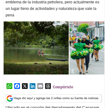
emblema de la industria petrolera, pero actualmente es
un lugar lleno de actividades y naturaleza que vale la
pena
W
F
X
L
E
T
Compártelo
h
a
i
m
h
a
c
n
a
r
t
e
k
i
e
Ubicado en el corazón del departamento del Casanare,