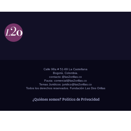
Calle 98a # 51-69 La Castellana
Bogotá, Colombia.
contacto @las2orillas.co
Pauta:
comercial@las2orillas.co
Temas Juridicos:
juridico@las2orillas.co
Todos los derechos reservados. Fundación Las Dos Orillas
¿Quiénes somos?
Política de Privacidad