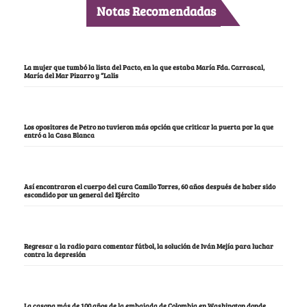
Notas Recomendadas
La mujer que tumbó la lista del Pacto, en la que estaba María Fda. Carrascal,
María del Mar Pizarro y “Lalis
Los opositores de Petro no tuvieron más opción que criticar la puerta por la que
entró a la Casa Blanca
Así encontraron el cuerpo del cura Camilo Torres, 60 años después de haber sido
escondido por un general del Ejército
Regresar a la radio para comentar fútbol, la solución de Iván Mejía para luchar
contra la depresión
La casona más de 100 años de la embajada de Colombia en Washington donde