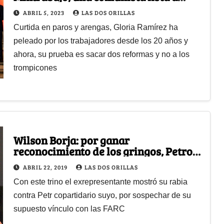
conciliar
ABRIL 5, 2023
LAS DOS ORILLAS
Curtida en paros y arengas, Gloria Ramírez ha
peleado por los trabajadores desde los 20 años y
ahora, su prueba es sacar dos reformas y no a los
trompicones
Wilson Borja: por ganar
reconocimiento de los gringos, Petro
fue desleal con el Polo
ABRIL 22, 2019
LAS DOS ORILLAS
Con este trino el exrepresentante mostró su rabia
contra Petr copartidario suyo, por sospechar de su
supuesto vínculo con las FARC