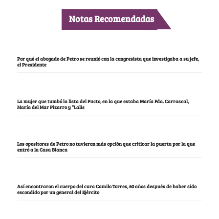
Notas Recomendadas
Por qué el abogado de Petro se reunió con la congresista que investigaba a su jefe,
el Presidente
La mujer que tumbó la lista del Pacto, en la que estaba María Fda. Carrascal,
María del Mar Pizarro y “Lalis
Los opositores de Petro no tuvieron más opción que criticar la puerta por la que
entró a la Casa Blanca
Así encontraron el cuerpo del cura Camilo Torres, 60 años después de haber sido
escondido por un general del Ejército