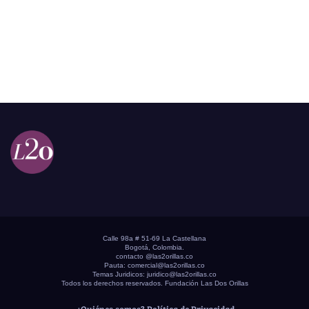
Calle 98a # 51-69 La Castellana
Bogotá, Colombia.
contacto @las2orillas.co
Pauta:
comercial@las2orillas.co
Temas Juridicos:
juridico@las2orillas.co
Todos los derechos reservados. Fundación Las Dos Orillas
¿Quiénes somos?
Política de Privacidad