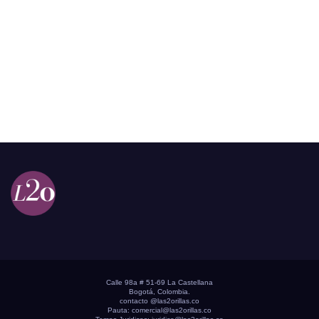
Calle 98a # 51-69 La Castellana
Bogotá, Colombia.
contacto @las2orillas.co
Pauta:
comercial@las2orillas.co