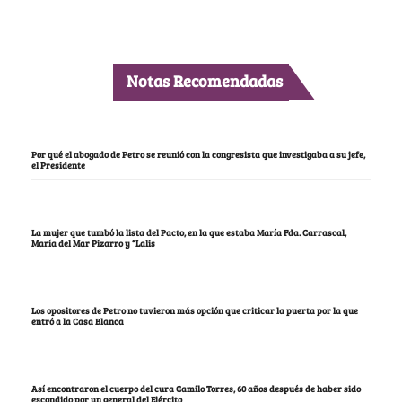
Notas Recomendadas
Por qué el abogado de Petro se reunió con la congresista que investigaba a su jefe,
el Presidente
La mujer que tumbó la lista del Pacto, en la que estaba María Fda. Carrascal,
María del Mar Pizarro y “Lalis
Los opositores de Petro no tuvieron más opción que criticar la puerta por la que
entró a la Casa Blanca
Así encontraron el cuerpo del cura Camilo Torres, 60 años después de haber sido
escondido por un general del Ejército