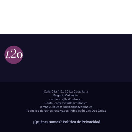
Calle 98a # 51-69 La Castellana
Bogotá, Colombia.
contacto @las2orillas.co
Pauta:
comercial@las2orillas.co
Temas Juridicos:
juridico@las2orillas.co
Todos los derechos reservados. Fundación Las Dos Orillas
¿Quiénes somos?
Política de Privacidad