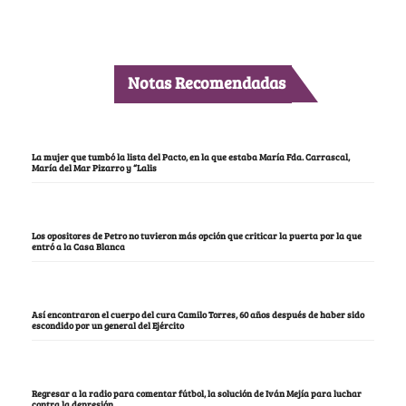
Notas Recomendadas
La mujer que tumbó la lista del Pacto, en la que estaba María Fda. Carrascal,
María del Mar Pizarro y “Lalis
Los opositores de Petro no tuvieron más opción que criticar la puerta por la que
entró a la Casa Blanca
Así encontraron el cuerpo del cura Camilo Torres, 60 años después de haber sido
escondido por un general del Ejército
Regresar a la radio para comentar fútbol, la solución de Iván Mejía para luchar
contra la depresión