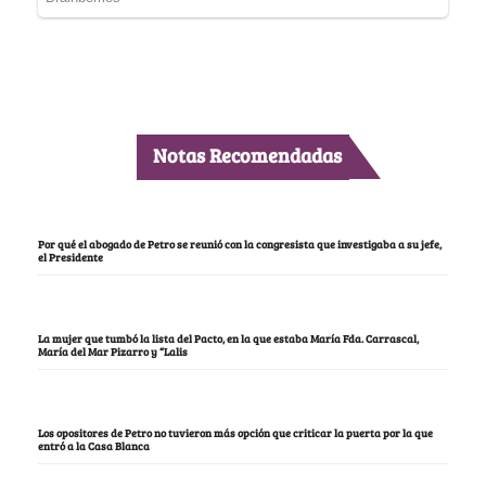
Notas Recomendadas
Por qué el abogado de Petro se reunió con la congresista que investigaba a su jefe,
el Presidente
La mujer que tumbó la lista del Pacto, en la que estaba María Fda. Carrascal,
María del Mar Pizarro y “Lalis
Los opositores de Petro no tuvieron más opción que criticar la puerta por la que
entró a la Casa Blanca